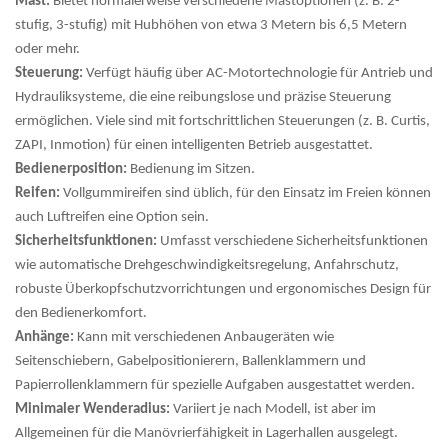
Mast:
Bietet normalerweise verschiedene Mastoptionen (z. B. 2-
stufig, 3-stufig) mit Hubhöhen von etwa 3 Metern bis 6,5 Metern
oder mehr.
Steuerung:
Verfügt häufig über AC-Motortechnologie für Antrieb und
Hydrauliksysteme, die eine reibungslose und präzise Steuerung
ermöglichen. Viele sind mit fortschrittlichen Steuerungen (z. B. Curtis,
ZAPI, Inmotion) für einen intelligenten Betrieb ausgestattet.
Bedienerposition:
Bedienung im Sitzen.
Reifen:
Vollgummireifen sind üblich, für den Einsatz im Freien können
auch Luftreifen eine Option sein.
Sicherheitsfunktionen:
Umfasst verschiedene Sicherheitsfunktionen
wie automatische Drehgeschwindigkeitsregelung, Anfahrschutz,
robuste Überkopfschutzvorrichtungen und ergonomisches Design für
den Bedienerkomfort.
Anhänge:
Kann mit verschiedenen Anbaugeräten wie
Seitenschiebern, Gabelpositionierern, Ballenklammern und
Papierrollenklammern für spezielle Aufgaben ausgestattet werden.
Minimaler Wenderadius:
Variiert je nach Modell, ist aber im
Allgemeinen für die Manövrierfähigkeit in Lagerhallen ausgelegt.