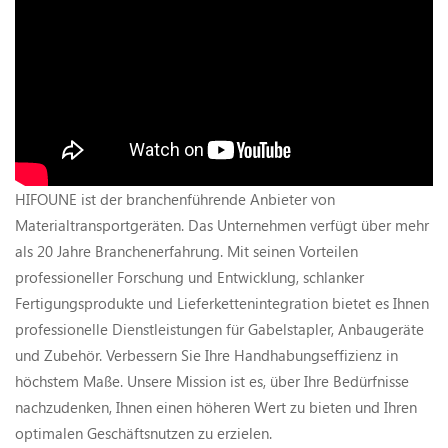
HIFOUNE ist der branchenführende Anbieter von
Materialtransportgeräten. Das Unternehmen verfügt über mehr
als 20 Jahre Branchenerfahrung. Mit seinen Vorteilen
professioneller Forschung und Entwicklung, schlanker
Fertigungsprodukte und Lieferkettenintegration bietet es Ihnen
professionelle Dienstleistungen für Gabelstapler, Anbaugeräte
und Zubehör. Verbessern Sie Ihre Handhabungseffizienz in
höchstem Maße. Unsere Mission ist es, über Ihre Bedürfnisse
nachzudenken, Ihnen einen höheren Wert zu bieten und Ihren
optimalen Geschäftsnutzen zu erzielen.