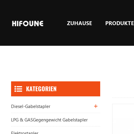
ZUHAUSE
PRODUKT
LPG & GASGegengewicht Gabelstapler
KATEGORIEN
Diesel-Gabelstapler
LPG & GASGegengewicht Gabelstapler
Elektrostapler