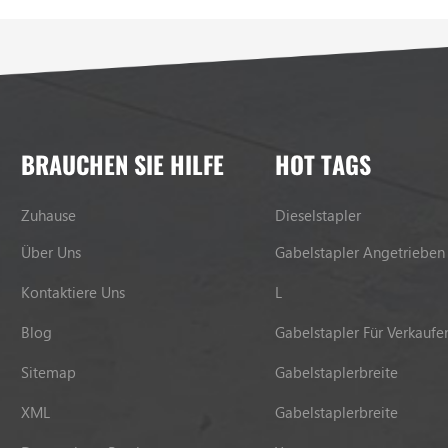
BRAUCHEN SIE HILFE
HOT TAGS
Zuhause
Dieselstapler
Über Uns
Gabelstapler Angetrieben
Kontaktiere Uns
L
Blog
Gabelstapler Für Verkaufe
Sitemap
Gabelstaplerbreite
XML
Gabelstaplerbreite