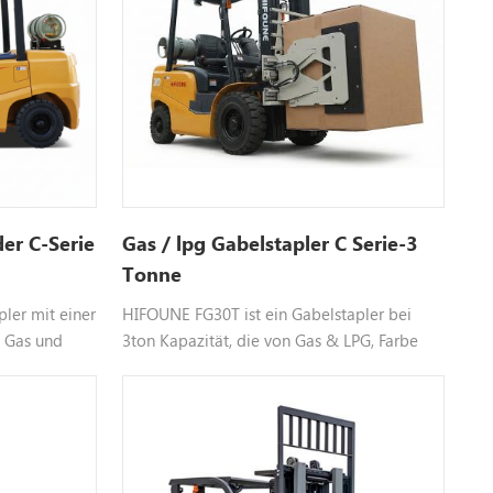
er C-Serie
Gas / lpg Gabelstapler C Serie-3
Tonne
pler mit einer
HIFOUNE FG30T ist ein Gabelstapler bei
t Gas und
3ton Kapazität, die von Gas & LPG, Farbe
Farbe ist
anpassbar ist, kontaktieren Sie uns bitteFür
e uns. für
mehr Informationen.