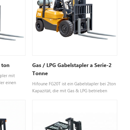
0 ton
Gas / LPG Gabelstapler a Serie-2
Tonne
pler mit
der einen
Hifoune FG20T ist ein Gabelstapler bei 2ton
 wählbaren
Kapazität, die mit Gas & LPG betrieben
r mehr
wird, Farbe anpassbar, kontaktieren Sie uns
bitte für weitere Informationen