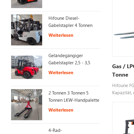
Hifoune Diesel-
Gabelstapler 4 Tonnen
mit KUBOTA-Motor
Weiterlesen
Geländegängiger
Gabelstapler 2,5 - 3,5
Gas / LP
Tonnen 4X4 2WD/4WD
Weiterlesen
Tonne
Switch Offroad-
Gabelstapler
Hifoune FG
Kapazität,
2 Tonnen 3 Tonnen 5
wird, Farbe
Tonnen LKW-Handpalette
bitte für w
Weiterlesen
4-Rad-