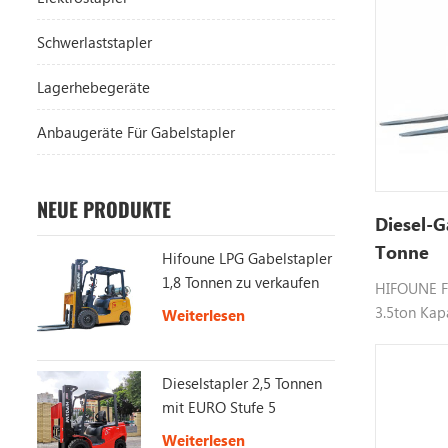
Schwerlaststapler
Lagerhebegeräte
Anbaugeräte Für Gabelstapler
NEUE PRODUKTE
Diesel-G
Tonne
Hifoune LPG Gabelstapler
1,8 Tonnen zu verkaufen
HIFOUNE FD
3.5ton Kap
Weiterlesen
verwendet,
usw., Farbe
Dieselstapler 2,5 Tonnen
unsFür meh
mit EURO Stufe 5
Weiterlesen