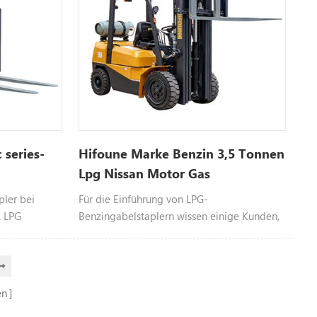
 series-
Hifoune Marke Benzin 3,5 Tonnen
Lpg Nissan Motor Gas
Gabelstapler zu verkaufen
pler bei
Für die Einführung von LPG-
& LPG
Benzingabelstaplern wissen einige Kunden,
r,
wie oder wo sie es gehört haben. Ich
eitere
glaube, jeder kennt Dieselstapler. Wenn Sie
ein gewisses Verständnis von Diesel-
Gabelstaplern haben, ist es einfacher, sich
en
mit LPG-Gabelstaplergas vertraut zu