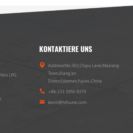
machen.
KONTAKTIERE UNS
Address:No.302,Chipu Lane,Maxiang
Town,Xiang'an
 Von LPG
District,xiamen,fujian,.China
+86-151 5950 8370
n
kevin@hifoune.com