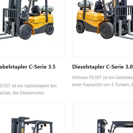
abelstapler C-Serie 3.5
Dieselstapler C-Serie 3.
Hifoune FD30T ist ein Gabelsta
einer Kapazität von 3 Tonnen, 
35T ist ein Gabelstapler bei
Dieselmotor verwendet, einen
azität, die Dieselmotor
Motor wie Xinchai Isuzu usw fü
 wählbar Motor wie xinchai Isuzu,
Informationen.
 anpassbar, bitte kontaktieren Sie
r Informationen.