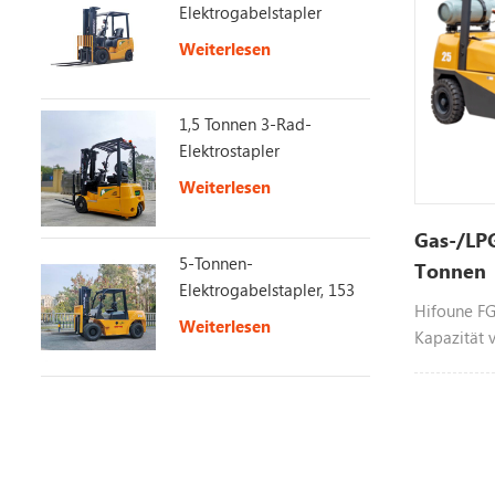
Elektrogabelstapler
Weiterlesen
1,5 Tonnen 3-Rad-
Elektrostapler
Weiterlesen
Gas-/LPG
5-Tonnen-
Tonnen
Elektrogabelstapler, 153
Hifoune FG2
V, 230 Ah, lange
Weiterlesen
Kapazität 
Akkulaufzeit
betrieben w
kontaktiere
Informatio