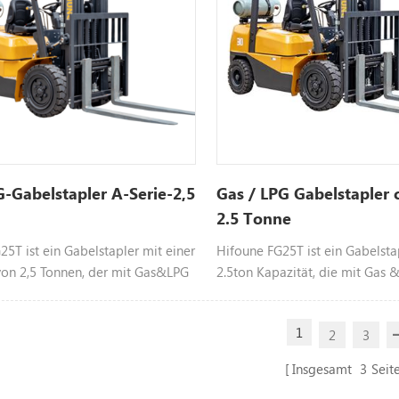
-Gabelstapler A-Serie-2,5
Gas / LPG Gabelstapler c
2.5 Tonne
5T ist ein Gabelstapler mit einer
Hifoune FG25T ist ein Gabelsta
von 2,5 Tonnen, der mit Gas&LPG
2.5ton Kapazität, die mit Gas 
ird, Farbe anpassbar, bitte
betrieben wird, Farbe anpassba
n Sie uns für mehr
kontaktieren Sie uns bitte für w
1
2
3
nen.
Informationen
Insgesamt
3
Seit