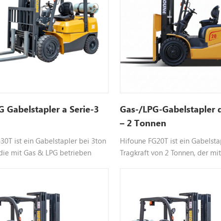
G Gabelstapler a Serie-3
Gas-/LPG-Gabelstapler d
– 2 Tonnen
30T ist ein Gabelstapler bei 3ton
Hifoune FG20T ist ein Gabelsta
 die mit Gas & LPG betrieben
Tragkraft von 2 Tonnen, der mi
 anpassbar, kontaktieren Sie uns
Flüssiggas betrieben wird. Die 
eitere Informationen
anpassbar. Bitte kontaktieren Si
weitere Informationen.