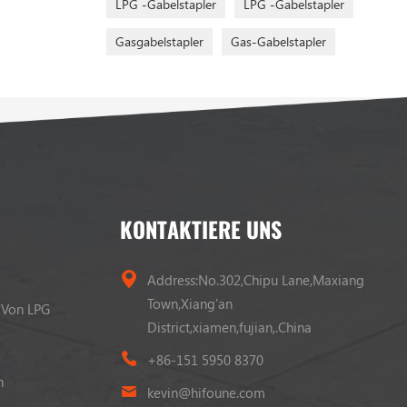
LPG -Gabelstapler
LPG -Gabelstapler
Gasgabelstapler
Gas-Gabelstapler
KONTAKTIERE UNS
Address:No.302,Chipu Lane,Maxiang
Town,Xiang'an
 Von LPG
District,xiamen,fujian,.China
+86-151 5950 8370
n
kevin@hifoune.com