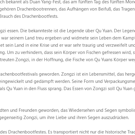
 auch bekannt als Duan Yang-Fest, das am fünften Tag des fünften M
ts gehören Drachenbootrennen, das Aufhängen von Beifuß, das Tragen
 Brauch des Drachenbootfests.
gzi essen. Die bekannteste ist die Legende über Qu Yuan. Der Lege
. Er war seinem Land treu ergeben und widmete sein Leben dem Kam
t sein Land in eine Krise und er war sehr traurig und verzweifelt un
ng. Um zu verhindern, dass sein Körper von Fischen gefressen wird, s
reuten Zongzi, in der Hoffnung, die Fische von Qu Yuans Körper we
achenbootfestivals geworden. Zongzi ist ein Lebensmittel, das herge
r eingewickelt und gedämpft werden. Seine Form und Verpackungsm
, als Qu Yuan in den Fluss sprang. Das Essen von Zongzi soll Qu Yua
ndten und Freunden geworden, das Wiedersehen und Segen symbolisi
egenseitig Zongzi, um ihre Liebe und ihren Segen auszudrücken.
es Drachenbootfestes. Es transportiert nicht nur die historische Tra