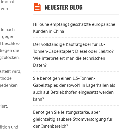
ondmonats
NEUESTER BLOG
 von
HiFoune empfängt geschätzte europäische
nde nach
Kunden in China
pf gegen
d beschloss
Der vollständige Kaufratgeber für 10-
tiegen die
Tonnen-Gabelstapler: Diesel oder Elektro?
gzulocken.
Wie interpretiert man die technischen
Daten?
stellt wird,
ethode
Sie benötigen einen 1,5-Tonnen-
n gedenken
Gabelstapler, der sowohl in Lagerhallen als
auch auf Betriebshöfen eingesetzt werden
kann?
ert.
Benötigen Sie leistungsstarke, aber
gleichzeitig saubere Stromversorgung für
den Innenbereich?
dition und