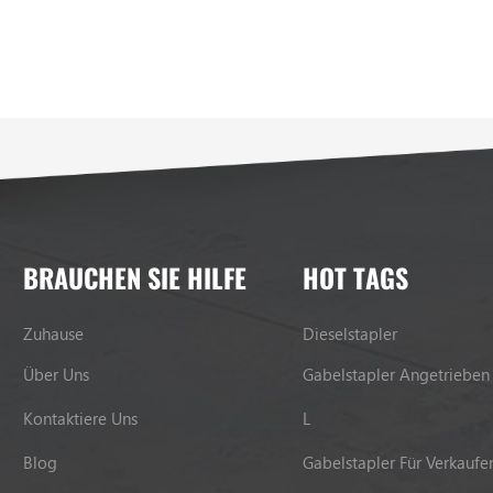
BRAUCHEN SIE HILFE
HOT TAGS
Zuhause
Dieselstapler
Über Uns
Gabelstapler Angetrieben
Kontaktiere Uns
L
Blog
Gabelstapler Für Verkaufe