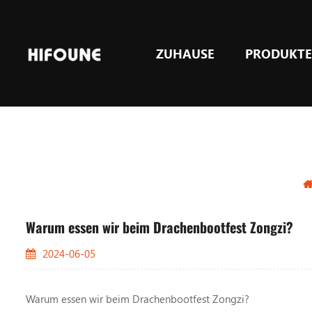
ZUHAUSE
PRODUKT
LPG & GASGegengewicht Gabelstapler
Warum essen wir beim Drachenbootfest Zongzi?
2024-06-05
Warum essen wir beim Drachenbootfest Zongzi?