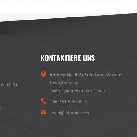
KONTAKTIERE UNS
Address:No.302,Chipu Lane,Maxiang
Town,Xiang'an
 Von LPG
District,xiamen,fujian,.China
+86-151 5950 8370
n
kevin@hifoune.com