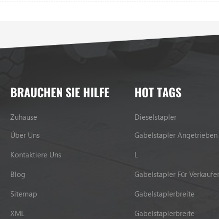
BRAUCHEN SIE HILFE
HOT TAGS
Zuhause
Dieselstapler
Über Uns
Gabelstapler Angetrieben
Kontaktiere Uns
L
Blog
Gabelstapler Für Verkaufe
Sitemap
Gabelstaplerbreite
XML
Gabelstaplerbreite