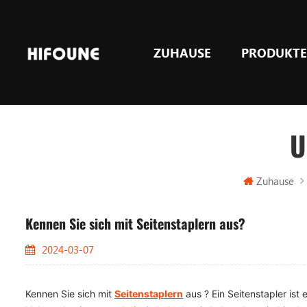
ZUHAUSE
PRODUKT
LPG & GASGegengewicht Gabelstapler
U
Zuhause
Kennen Sie sich mit Seitenstaplern aus?
2024-03-07
Kennen Sie sich mit
Seitenstaplern
aus ? Ein Seitenstapler ist