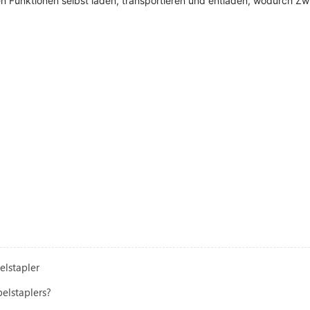
n Funktionen selbst laden, transportieren und entladen, wodurch Zwi
lstapler
elstaplers?