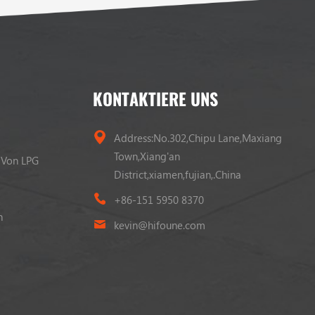
KONTAKTIERE UNS
Address:No.302,Chipu Lane,Maxiang
Town,Xiang'an
 Von LPG
District,xiamen,fujian,.China
+86-151 5950 8370
n
kevin@hifoune.com