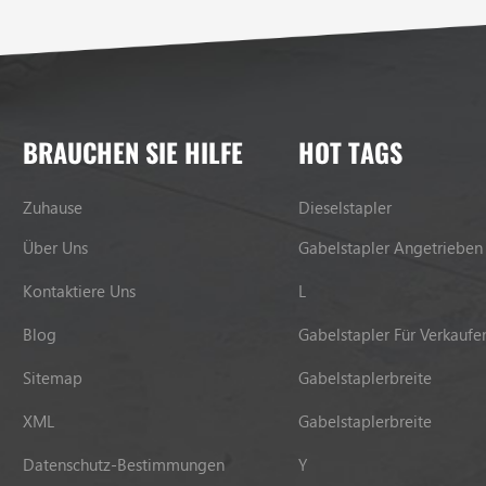
BRAUCHEN SIE HILFE
HOT TAGS
Zuhause
Dieselstapler
Über Uns
Gabelstapler Angetrieben
Kontaktiere Uns
L
Blog
Gabelstapler Für Verkaufe
Sitemap
Gabelstaplerbreite
XML
Gabelstaplerbreite
Datenschutz-Bestimmungen
Y