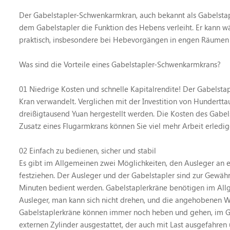
Der Gabelstapler-Schwenkarmkran, auch bekannt als Gabelstaple
dem Gabelstapler die Funktion des Hebens verleiht. Er kann w
praktisch, insbesondere bei Hebevorgängen in engen Räumen 
Was sind die Vorteile eines Gabelstapler-Schwenkarmkrans?
01 Niedrige Kosten und schnelle Kapitalrendite! Der Gabelstap
Kran verwandelt. Verglichen mit der Investition von Hundertt
dreißigtausend Yuan hergestellt werden. Die Kosten des Gabels
Zusatz eines Flugarmkrans können Sie viel mehr Arbeit erledi
02 Einfach zu bedienen, sicher und stabil
Es gibt im Allgemeinen zwei Möglichkeiten, den Ausleger an e
festziehen. Der Ausleger und der Gabelstapler sind zur Gewährl
Minuten bedient werden. Gabelstaplerkräne benötigen im Al
Ausleger, man kann sich nicht drehen, und die angehobenen W
Gabelstaplerkräne können immer noch heben und gehen, im Ge
externen Zylinder ausgestattet, der auch mit Last ausgefahr