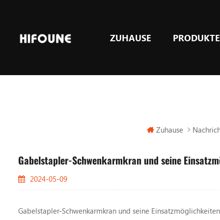
ZUHAUSE
PRODUKT
LPG & GASGegengewicht Gabelstapler
Zuhause
Nachrich
Gabelstapler-Schwenkarmkran und seine Einsatzm
2024-05-09
Gabelstapler-Schwenkarmkran und seine Einsatzmöglichkeiten