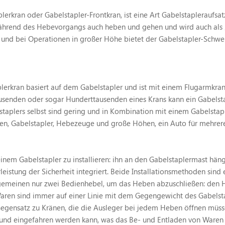
rkran oder Gabelstapler-Frontkran, ist eine Art Gabelstapleraufsatz
ährend des Hebevorgangs auch heben und gehen und wird auch als „be
und bei Operationen in großer Höhe bietet der Gabelstapler-Schwen
lerkran basiert auf dem Gabelstapler und ist mit einem Flugarmkran 
ausenden oder sogar Hunderttausenden eines Krans kann ein Gabelst
taplers selbst sind gering und in Kombination mit einem Gabelstapl
gen, Gabelstapler, Hebezeuge und große Höhen, ein Auto für mehrere
inem Gabelstapler zu installieren: ihn an den Gabelstaplermast hä
eistung der Sicherheit integriert. Beide Installationsmethoden sind
lgemeinen nur zwei Bedienhebel, um das Heben abzuschließen: den 
aren sind immer auf einer Linie mit dem Gegengewicht des Gabelstap
gensatz zu Kränen, die die Ausleger bei jedem Heben öffnen müsse
en und eingefahren werden kann, was das Be- und Entladen von Ware