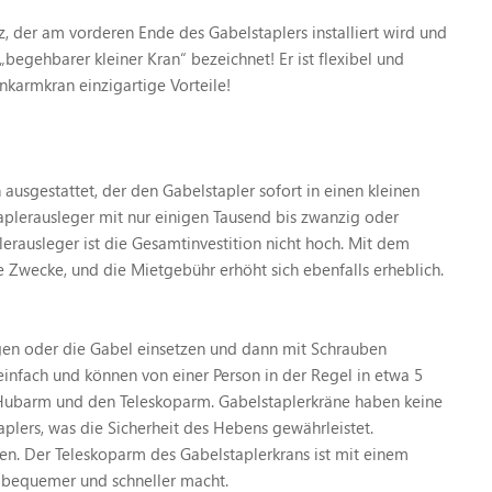
, der am vorderen Ende des Gabelstaplers installiert wird und
gehbarer kleiner Kran“ bezeichnet! Er ist flexibel und
karmkran einzigartige Vorteile!
ausgestattet, der den Gabelstapler sofort in einen kleinen
aplerausleger mit nur einigen Tausend bis zwanzig oder
erausleger ist die Gesamtinvestition nicht hoch. Mit dem
 Zwecke, und die Mietgebühr erhöht sich ebenfalls erheblich.
ngen oder die Gabel einsetzen und dann mit Schrauben
 einfach und können von einer Person in der Regel in etwa 5
Hubarm und den Teleskoparm. Gabelstaplerkräne haben keine
lers, was die Sicherheit des Hebens gewährleistet.
n. Der Teleskoparm des Gabelstaplerkrans ist mit einem
n bequemer und schneller macht.