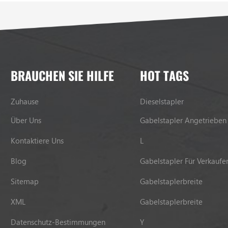
BRAUCHEN SIE HILFE
HOT TAGS
Zuhause
Dieselstapler
Über Uns
Gabelstapler Angetrieben
Kontaktiere Uns
L
Blog
Gabelstapler Für Verkaufe
Sitemap
Gabelstaplerbreite
XML
Gabelstaplerbreite
Datenschutz-Bestimmungen
Y