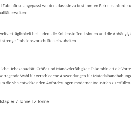
 Zubehör so angepasst werden, dass sie zu bestimmten Betriebsanforderung
alität erweitern
eltverträglichkeit bei, indem die Kohlenstoffemissionen und die Abhängigk
 strenge Emissionsvorschriften einzuhalten
he Hebekapazität, Größe und Manövrierfähigkeit Es kombiniert die Vortei
hervorragende Wahl für verschiedene Anwendungen für Materialhandhabunge
, um die sich entwickelnden Anforderungen moderner Industrien zu erfüllen
lstapler 7 Tonne 12 Tonne