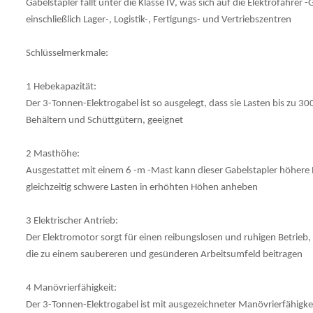
Gabelstapler fällt unter die Klasse IV, was sich auf die Elektrofahr
einschließlich Lager-, Logistik-, Fertigungs- und Vertriebszentren
Schlüsselmerkmale:
1 Hebekapazität:
Der 3-Tonnen-Elektrogabel ist so ausgelegt, dass sie Lasten bis zu 
Behältern und Schüttgütern, geeignet
2 Masthöhe:
Ausgestattet mit einem 6 -m -Mast kann dieser Gabelstapler höhere R
gleichzeitig schwere Lasten in erhöhten Höhen anheben
3 Elektrischer Antrieb:
Der Elektromotor sorgt für einen reibungslosen und ruhigen Betrieb,
die zu einem saubereren und gesünderen Arbeitsumfeld beitragen
4 Manövrierfähigkeit:
Der 3-Tonnen-Elektrogabel ist mit ausgezeichneter Manövrierfähigk