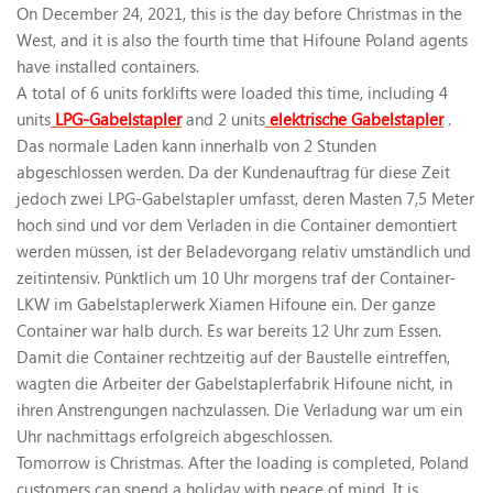
On December 24, 2021, this is the day before Christmas in the
West, and it is also the fourth time that Hifoune Poland agents
have installed containers.
A total of 6 units forklifts were loaded this time, including 4
units
LPG-Gabelstapler
and 2 units
elektrische Gabelstapler
.
Das normale Laden kann innerhalb von 2 Stunden
abgeschlossen werden. Da der Kundenauftrag für diese Zeit
jedoch zwei LPG-Gabelstapler umfasst, deren Masten 7,5 Meter
hoch sind und vor dem Verladen in die Container demontiert
werden müssen, ist der Beladevorgang relativ umständlich und
zeitintensiv. Pünktlich um 10 Uhr morgens traf der Container-
LKW im Gabelstaplerwerk Xiamen Hifoune ein. Der ganze
Container war halb durch. Es war bereits 12 Uhr zum Essen.
Damit die Container rechtzeitig auf der Baustelle eintreffen,
wagten die Arbeiter der Gabelstaplerfabrik Hifoune nicht, in
ihren Anstrengungen nachzulassen. Die Verladung war um ein
Uhr nachmittags erfolgreich abgeschlossen.
Tomorrow is Christmas. After the loading is completed, Poland
customers can spend a holiday with peace of mind. It is