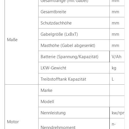
Gesamtlänge (mit Gabel)
mm
Gesamtbreite
mm
Schutzdachhöhe
mm
Gabelgröße (LxBxT)
mm
Maße
Masthöhe (Gabel abgesenkt)
mm
Batterie (Spannung/Kapazität)
V/Ah
LKW-Gewicht
kg
Treibstofftank Kapazität
L
Marke
Modell
Nennleistung
kw/rpm
Motor
n-
Nenndrehmoment