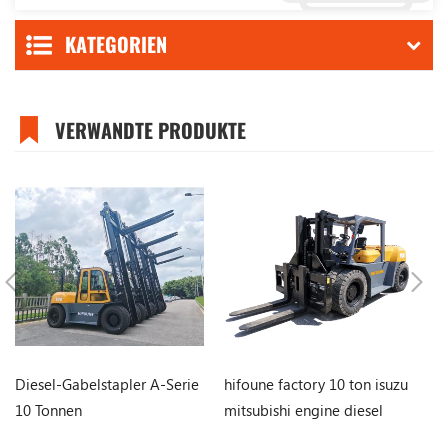
KATEGORIEN
VERWANDTE PRODUKTE
Diesel-Gabelstapler A-Serie
hifoune factory 10 ton isuzu
Ga
10 Tonnen
mitsubishi engine diesel
Se
forklift price ​use for