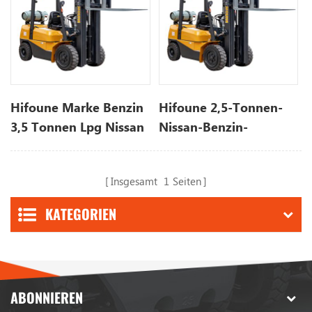
Hifoune Marke Benzin
Hifoune 2,5-Tonnen-
3,5 Tonnen Lpg Nissan
Nissan-Benzin-
Motor Gas
Flüssiggas-
Gabelstapler zu
Gabelstaplersystem zu
Insgesamt
1
Seiten
verkaufen
verkaufen | Hifoune-
Gabelstapler
KATEGORIEN
ABONNIEREN