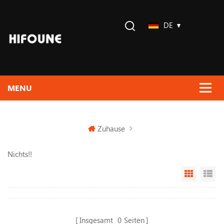
DE
Zuhause
Nichts!!
Grid Vi
Li
Insgesamt
0
Seiten