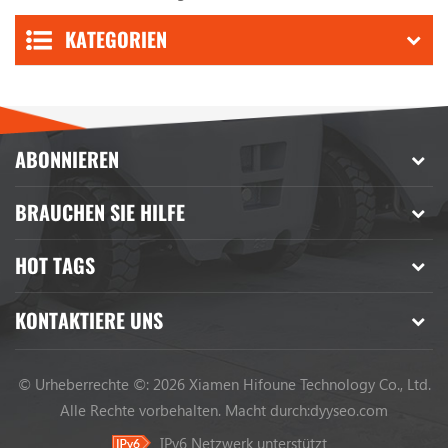
KATEGORIEN
ABONNIEREN
BRAUCHEN SIE HILFE
HOT TAGS
KONTAKTIERE UNS
© Urheberrechte ©: 2026 Xiamen Hifoune Technology Co., Ltd.
Alle Rechte vorbehalten.
Macht durch:
dyyseo.com
IPv6 Netzwerk unterstützt