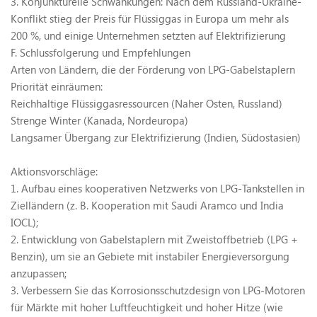
3. Konjunkturelle Schwankungen: Nach dem Russland-Ukraine-
Konflikt stieg der Preis für Flüssiggas in Europa um mehr als
200 %, und einige Unternehmen setzten auf Elektrifizierung
F.
Schlussfolgerung und Empfehlungen
Arten von Ländern, die der Förderung von LPG-Gabelstaplern
Priorität einräumen:
Reichhaltige Flüssiggasressourcen (Naher Osten, Russland)
Strenge Winter (Kanada, Nordeuropa)
Langsamer Übergang zur Elektrifizierung (Indien, Südostasien)
Aktionsvorschläge:
1. Aufbau eines kooperativen Netzwerks von LPG-Tankstellen in
Zielländern (z. B. Kooperation mit Saudi Aramco und India
IOCL);
2. Entwicklung von Gabelstaplern mit Zweistoffbetrieb (LPG +
Benzin), um sie an Gebiete mit instabiler Energieversorgung
anzupassen;
3. Verbessern Sie das Korrosionsschutzdesign von LPG-Motoren
für Märkte mit hoher Luftfeuchtigkeit und hoher Hitze (wie