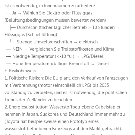
Ist es notwendig, in Innenräumen zu arbeiten?
├─
Ja
→
Wählen Sie Elektro oder Flüssiggas
(Belüftungsbedingungen müssen bewertet werden)
│ ├─
Durchschnittlicher täglicher Betrieb > 10 Stunden
→
Flüssiggas (Schnelllüftung)
│ └─
Strenge Umweltvorschriften
→
elektrisch
└─
NEIN
→
Vergleichen Sie Treibstoffkosten und Klima
├─
Niedrige Temperatur (<-10
℃
)
→
LPG/Diesel
└─
Hohe Temperaturen/billiger Brennstoff
→
Diesel
E.
Risikohinweis
1. Politische Risiken: Die EU plant, den Verkauf von Fahrzeugen
mit Verbrennungsmotor (einschließlich LPG) bis 2035
vollständig zu verbieten, und es ist notwendig, die politischen
Trends der Zielländer zu beachten
2. Energiesubstitution: Wasserstoffbetriebene Gabelstapler
nehmen in Japan, Südkorea und Deutschland immer mehr zu
(Toyota hat beispielsweise einen Prototyp eines
wasserstoffbetriebenen Fahrzeugs auf den Markt gebracht).