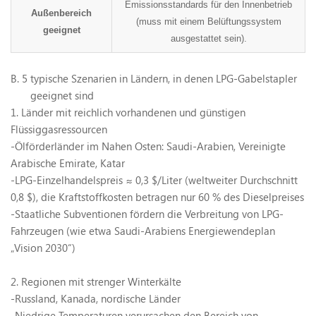
Emissionsstandards für den Innenbetrieb
Außenbereich
(muss mit einem Belüftungssystem
geeignet
ausgestattet sein).
B.
5 typische Szenarien in Ländern, in denen LPG-Gabelstapler
geeignet sind
1. Länder mit reichlich vorhandenen und günstigen
Flüssiggasressourcen
-Ölförderländer im Nahen Osten: Saudi-Arabien, Vereinigte
Arabische Emirate, Katar
-LPG-Einzelhandelspreis
≈
0,3 $/Liter (weltweiter Durchschnitt
0,8 $), die Kraftstoffkosten betragen nur 60 % des Dieselpreises
-Staatliche Subventionen fördern die Verbreitung von LPG-
Fahrzeugen (wie etwa Saudi-Arabiens Energiewendeplan
„Vision 2030“)
2. Regionen mit strenger Winterkälte
-Russland, Kanada, nordische Länder
-Niedrige Temperaturen verursachen den Bereich von