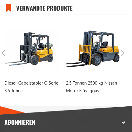
VERWANDTE PRODUKTE
Diesel-Gabelstapler C-Serie
2,5 Tonnen 2500 kg Nissan
Di
3.5 Tonne
Motor Flüssiggas-
Gabelstapler mit 3-Stufen-
Mast
ABONNIEREN