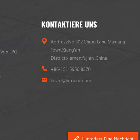
KONTAKTIERE UNS
Address:No.302,Chipu Lane,Maxiang
Town,Xiang'an
 Von LPG
District,xiamen,fujian,.China
+86-151 5950 8370
n
kevin@hifoune.com
Hinterlass Eine Nachricht