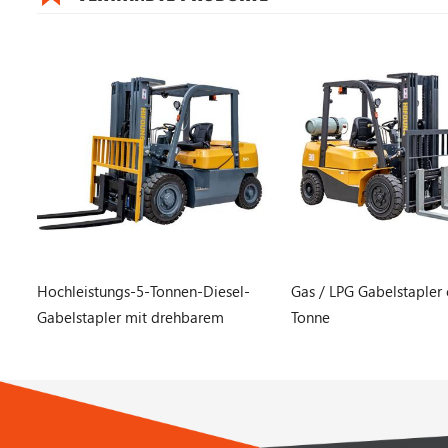
Gas / LPG Gabelstapler c series-2.5
Diesel-Gabelstapler A-S
Tonne
Tonne