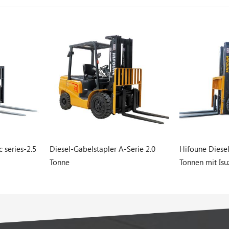
erie 2.0
Hifoune Diesel-Gabelstapler 1,5
Gas-/LPG-Gabe
Tonnen mit Isuzu-Motor
Tonnen