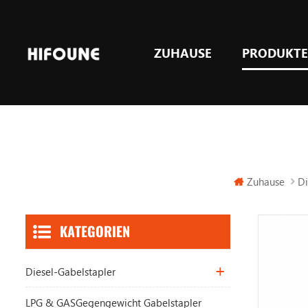
ZUHAUSE
PRODUKT
LPG & GASGegengewicht Gabelstapler
Zuhause
Di
KATEGORIEN
Diesel-Gabelstapler
LPG & GASGegengewicht Gabelstapler