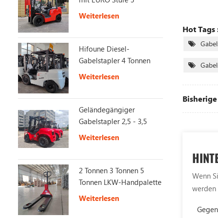
Weiterlesen
Hot Tags 
Gabel
Hifoune Diesel-
Gabelstapler 4 Tonnen
Gabel
mit KUBOTA-Motor
Weiterlesen
Bisherige 
Geländegängiger
Gabelstapler 2,5 - 3,5
Tonnen 4X4 2WD/4WD
Weiterlesen
Switch Offroad-
HINT
Gabelstapler
2 Tonnen 3 Tonnen 5
Wenn Sie
Tonnen LKW-Handpalette
werden 
Weiterlesen
Gegen