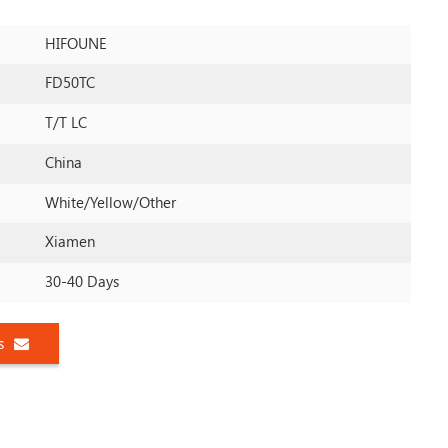
HIFOUNE
FD50TC
T/T LC
China
White/yellow/other
Xiamen
30-40 Days
s