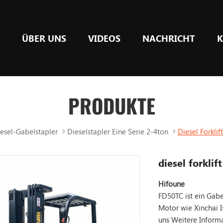
E
ÜBER UNS
VIDEOS
NACHRICHT
K
PRODUKTE
esel-Gabelstapler
Dieselstapler Eine Serie 2-4ton
Diesel Forklif
diesel forklif
Hifoune
FD50TC ist ein Gabe
Motor wie Xinchai I
uns
Weitere Inform