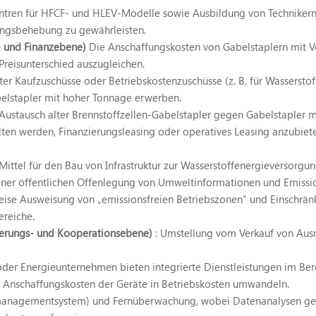
zentren für HFCF- und HLEV-Modelle sowie Ausbildung von Technikern 
ungsbehebung zu gewährleisten.
gs- und Finanzebene)
Die Anschaffungskosten von Gabelstaplern mit V
Preisunterschied auszugleichen.
ter Kaufzuschüsse oder Betriebskostenzuschüsse (z. B. für Wassersto
belstapler mit hoher Tonnage erwerben.
ustausch alter Brennstoffzellen-Gabelstapler gegen Gabelstapler m
alten werden, Finanzierungsleasing oder operatives Leasing anzubiet
ittel für den Bau von Infrastruktur zur Wasserstoffenergieversorg
einer öffentlichen Offenlegung von Umweltinformationen und Emissi
weise Ausweisung von „emissionsfreien Betriebszonen“ und Einschrän
reiche.
derungs- und Kooperationsebene)
: Umstellung vom Verkauf von Ausr
 oder Energieunternehmen bieten integrierte Dienstleistungen im Be
Anschaffungskosten der Geräte in Betriebskosten umwandeln.
anagementsystem) und Fernüberwachung, wobei Datenanalysen genut