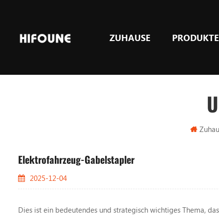
ZUHAUSE
PRODUKT
LPG & GASGegengewicht Gabelstapler
U
Zuhau
Elektrofahrzeug-Gabelstapler
2025-12-04
Dies ist ein bedeutendes und strategisch wichtiges Thema, da