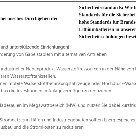
Sicherheitsstandards: Wir h
Standards für die Sicherhe
 thermisches Durchgehen der
hohe Standards für Brandsc
Lithiumbatterien in unser
Sicherheitsschulungen bese
 und unterstützende Einrichtungen)
örderung von Gabelstaplern mit alternativen Antrieben.
industrieller Nebenprodukt-Wasserstoffressourcen in der Nähe von H
ren Wasserstofftankstellen.
nnen mobile Wasserstoffbetankungsfahrzeuge oder Hochdruck-Wasse
d so die Investitionen in Anlagevermögen zu reduzieren.
llladesäulen im Megawattbereich (MW) und nutzen Sie dabei kurzfris
 Stromnetzes in Häfen und Industriegebieten sollten Energiespeich
ausbau und die Stromkosten zu reduzieren.