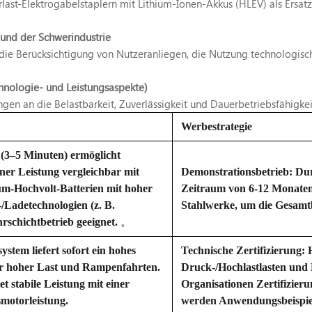
rlast-Elektrogabelstaplern mit Lithium-Ionen-Akkus (HLEV) als Ersa
 und der Schwerindustrie
: die Berücksichtigung von Nutzeranliegen, die Nutzung technologisch
hnologie- und Leistungsaspekte)
en an die Belastbarkeit, Zuverlässigkeit und Dauerbetriebsfähigkeit
Werbestrategie
(3–5 Minuten) ermöglicht
iner Leistung vergleichbar mit
Demonstrationsbetrieb: Dur
m-Hochvolt-Batterien mit hoher
Zeitraum von 6-12 Monaten 
-/Ladetechnologien (z. B.
Stahlwerke, um die Gesamtb
schichtbetrieb geeignet.
。
tem liefert sofort ein hohes
Technische Zertifizierung: 
r hoher Last und Rampenfahrten.
Druck-/Hochlastlasten und 
t stabile Leistung mit einer
Organisationen Zertifizieru
motorleistung.
werden Anwendungsbeispiele