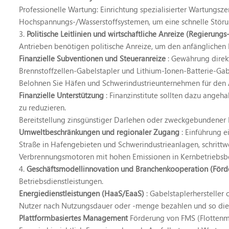
Professionelle Wartung: Einrichtung spezialisierter Wartungs
Hochspannungs-/Wasserstoffsystemen, um eine schnelle Stör
3.
Politische Leitlinien und wirtschaftliche Anreize (Regierun
Antrieben benötigen politische Anreize, um den anfänglichen 
Finanzielle Subventionen und Steueranreize
: Gewährung direk
Brennstoffzellen-Gabelstapler und Lithium-Ionen-Batterie-Ga
Belohnen Sie Häfen und Schwerindustrieunternehmen für den A
Finanzielle Unterstützung
: Finanzinstitute sollten dazu angeh
zu reduzieren.
Bereitstellung zinsgünstiger Darlehen oder zweckgebundener M
Umweltbeschränkungen und regionaler Zugang
: Einführung 
Straße in Hafengebieten und Schwerindustrieanlagen, schritt
Verbrennungsmotoren mit hohen Emissionen in Kernbetriebsbe
4.
Geschäftsmodellinnovation und Branchenkooperation (För
Betriebsdienstleistungen.
Energiedienstleistungen (HaaS/EaaS)
: Gabelstaplerhersteller
Nutzer nach Nutzungsdauer oder -menge bezahlen und so die 
Plattformbasiertes Management
Förderung von FMS (Flottenm