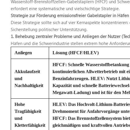
Wasserstoff-Brennstoffzellen-Gabelstaplern (HFCF) und Schwe
erfordert eine systematische und vielschichtige Strategie.
Strategie zur Förderung emissionsfreier Gabelstapler in Häfen
Diese Strategie sollte sich auf vier Kernaspekte konzentrieren
Sicherstellung politischer Unterstützung.
1. Behebung zentraler Probleme und Anliegen der Nutzer (Tec
Häfen und die Schwerindustrie stellen extrem hohe Anforderung
Anliegen
Lösung (HFCF/HLEV)
HFCF: Schnelle Wasserstoffbetankung 
Akkulaufzeit
kontinuierlichen Allwetterbetrieb mit e
und
Benzinfahrzeugen. HLEV: Nutzt Lithiu
Nachhaltigkeit
Kapazität und schnelle Batteriewechsel
Megawatt-Ladung) und ist für den Mehr
Hohe
HLEV: Das Hochvolt-Lithium-Batteriesys
Tragfähigkeit
Drehmoment für Anfahrvorgänge unte
und
HFCF: Das Brennstoffzellensystem biete
Kletterfähigkeit
gleichmäßigen und kraftvollen Antriebs