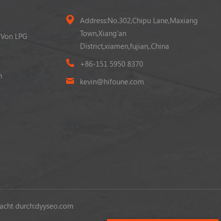
Address:No.302,Chipu Lane,Maxiang
Town,Xiang'an
 Von LPG
District,xiamen,fujian,.China
+86-151 5950 8370
n
kevin@hifoune.com
cht durch:
dyyseo.com