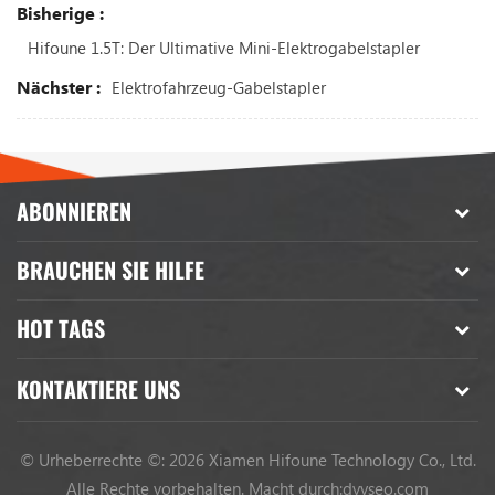
Bisherige :
Hifoune 1.5T: Der Ultimative Mini-Elektrogabelstapler
Nächster :
Elektrofahrzeug-Gabelstapler
ABONNIEREN
BRAUCHEN SIE HILFE
HOT TAGS
KONTAKTIERE UNS
© Urheberrechte ©: 2026 Xiamen Hifoune Technology Co., Ltd.
Alle Rechte vorbehalten.
Macht durch:
dyyseo.com