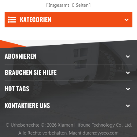
Insgesamt
0
Seiten
KATEGORIEN
ABONNIEREN
BRAUCHEN SIE HILFE
HOT TAGS
KONTAKTIERE UNS
© Urheberrechte ©: 2026 Xiamen Hifoune Technology Co., Ltd.
Alle Rechte vorbehalten.
Macht durch:
dyyseo.com