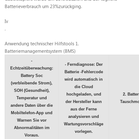
Batterieverbrauch um 23%zurückging.
Iv
.
Anwendung technischer Hilfstools
1.
Batteriemanagementsystem (BMS)
-
- Ferndiagnose: Der
Echtzeitüberwachung:
Batterie -Fehlercode
Battery Soc
wird automatisch in
(verbleibende Strom),
die Cloud
SOH (Gesundheit),
hochgeladen, und
2. Batter
Temperatur und
der Hersteller kann
Tauschm
andere Daten über die
aus der Ferne
Mobiltelefon-App und
analysieren und
Warnen Sie vor
Wartungsvorschläge
Abnormalitäten im
vorlegen.
Voraus.