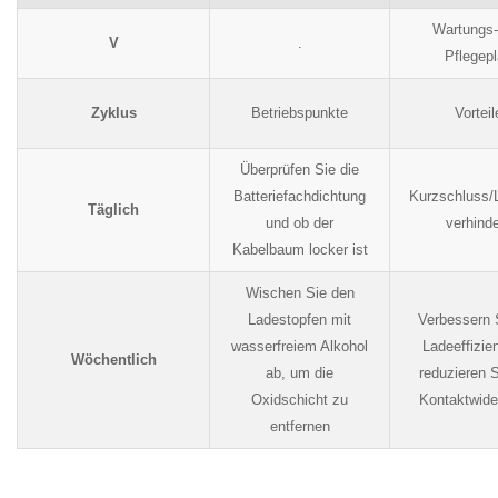
Wartungs-
V
.
Pflegep
Zyklus
Betriebspunkte
Vorteil
Überprüfen Sie die
Batteriefachdichtung
Kurzschluss/
Täglich
und ob der
verhind
Kabelbaum locker ist
Wischen Sie den
Ladestopfen mit
Verbessern 
wasserfreiem Alkohol
Ladeeffizie
Wöchentlich
ab, um die
reduzieren 
Oxidschicht zu
Kontaktwide
entfernen