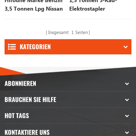
Hifoune Marke Benzin
1,5 Tonnen 3-Rad-
3,5 Tonnen Lpg Nissan
Elektrostapler
Motor Gas
Gabelstapler zu
Insgesamt
1
Seiten
verkaufen
KATEGORIEN
ABONNIEREN
BRAUCHEN SIE HILFE
HOT TAGS
KONTAKTIERE UNS