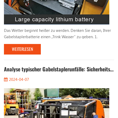
Das Wetter beginnt heißer zu werden. Denken Sie daran, Ihrer
Gabelstaplerbatterie einen „Trink Wasser“ zu geben. 1.
Unerwartete Inspektion. Wie lange ist es her, dass Sie die
WEITERLESEN
Batterie des Gabelstaplers mit Wasser gefüllt haben? Werfen
Sie einen kurzen Blick auf den Batteriestand Ihres Gabelstaplers
! Die Häufigkeit des Nachfüllens von Wasser in die Batterie des
Gabelstaplers hängt hauptsächlich vo...
Analyse typischer Gabelstaplerunfälle: Sicherheitsrisiken vollständig eliminieren
2024-04-07