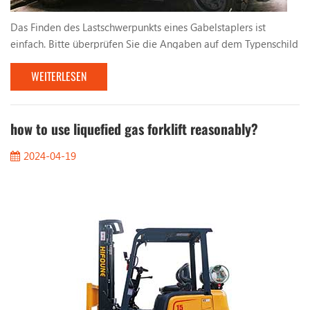
Das Finden des Lastschwerpunkts eines Gabelstaplers ist
einfach. Bitte überprüfen Sie die Angaben auf dem Typenschild
des Gabelstaplers. Darin erfahren Sie: 1. Abstand vom
WEITERLESEN
Lastschwerpunkt 2. Vertikaler Mast 3. Neigung nach rechts 4.
Höhe Wenn Sie Ladungen, wie zum Beispiel Paletten,
gleichmäßig stapeln, liegt der Mittelpunkt der Ladung in der
Mitte der Ladung. Bei einer Last von 1000 mm liegt der ...
how to use liquefied gas forklift reasonably?
2024-04-19