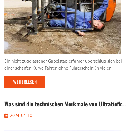
Ein nicht zugelassener Gabelstaplerfahrer überschlug sich bei
einer scharfen Kurve Fahren ohne Führerschein: In vielen
Fabriken und Logistikzentren werden aufgrund dringenden
WEITERLESEN
Produktionsbedarfs teilweise Arbeitskräfte eingestellt, denen
eine qualifizierte Ausbildung und Qualifikation fehlt, um
Gabelstapler zu bedienen . Diesen nicht lizenzierten Fahrern
mangelt es an grundlegenden Kenntnissen und ...
Was sind die technischen Merkmale von Ultratiefkühlstaplern?
2024-04-10