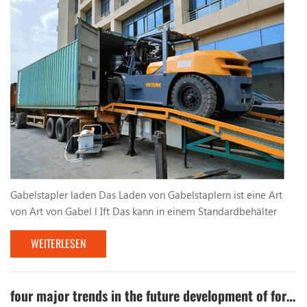
Gabelstapler laden Das Laden von Gabelstaplern ist eine Art
von Art von Gabel l Ift Das kann in einem Standardbehälter
betrieben werden. Sein maximaler Raddruck ist geringer als
WEITERLESEN
der zulässige Raddruckwert der Standard -Behälter -
Bodenplatte und kann sicher im Container betrieben werden,
der für den Betrieb an den Anschlussklemmen und an anderen
Stellen geeignet ist. Chinas erster Container -Operat...
four major trends in the future development of forklifts