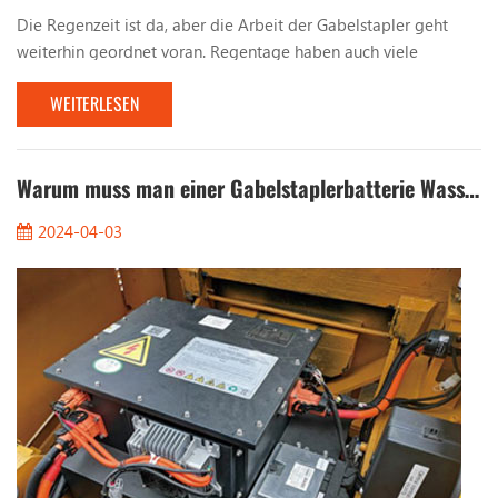
Die Regenzeit ist da, aber die Arbeit der Gabelstapler geht
weiterhin geordnet voran. Regentage haben auch viele
Probleme für die Arbeit von Gabelstaplern mit sich gebracht.
WEITERLESEN
Lassen Sie uns über die Probleme sprechen, die bei der Arbeit
mit Gabelstaplern an regnerischen Tagen beachtet werden
sollten. 1. Beobachten Sie die Straßenverhältnisse. Bei Arbeiten
an Regentagen müssen Sie auf die Beschaffen...
Warum muss man einer Gabelstaplerbatterie Wasser hinzufügen?
2024-04-03