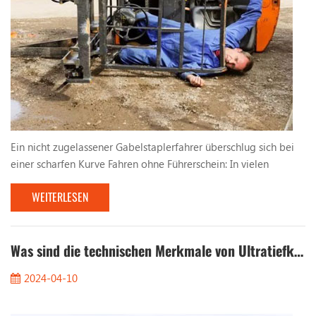
Ein nicht zugelassener Gabelstaplerfahrer überschlug sich bei
einer scharfen Kurve Fahren ohne Führerschein: In vielen
Fabriken und Logistikzentren werden aufgrund dringenden
WEITERLESEN
Produktionsbedarfs teilweise Arbeitskräfte eingestellt, denen
eine qualifizierte Ausbildung und Qualifikation fehlt, um
Gabelstapler zu bedienen . Diesen nicht lizenzierten Fahrern
mangelt es an grundlegenden Kenntnissen und ...
Was sind die technischen Merkmale von Ultratiefkühlstaplern?
2024-04-10