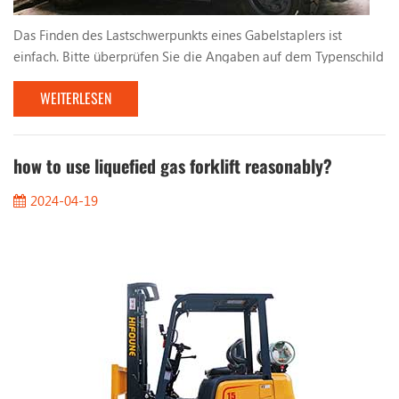
Das Finden des Lastschwerpunkts eines Gabelstaplers ist
einfach. Bitte überprüfen Sie die Angaben auf dem Typenschild
des Gabelstaplers. Darin erfahren Sie: 1. Abstand vom
WEITERLESEN
Lastschwerpunkt 2. Vertikaler Mast 3. Neigung nach rechts 4.
Höhe Wenn Sie Ladungen, wie zum Beispiel Paletten,
gleichmäßig stapeln, liegt der Mittelpunkt der Ladung in der
Mitte der Ladung. Bei einer Last von 1000 mm liegt der ...
how to use liquefied gas forklift reasonably?
2024-04-19