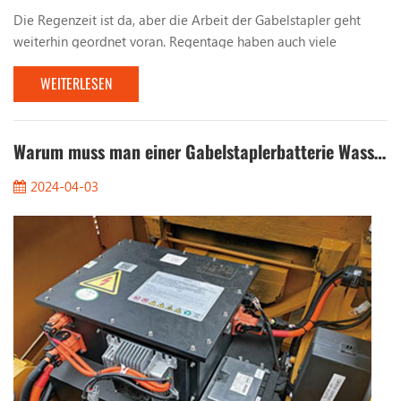
Die Regenzeit ist da, aber die Arbeit der Gabelstapler geht
weiterhin geordnet voran. Regentage haben auch viele
Probleme für die Arbeit von Gabelstaplern mit sich gebracht.
WEITERLESEN
Lassen Sie uns über die Probleme sprechen, die bei der Arbeit
mit Gabelstaplern an regnerischen Tagen beachtet werden
sollten. 1. Beobachten Sie die Straßenverhältnisse. Bei Arbeiten
an Regentagen müssen Sie auf die Beschaffen...
Warum muss man einer Gabelstaplerbatterie Wasser hinzufügen?
2024-04-03