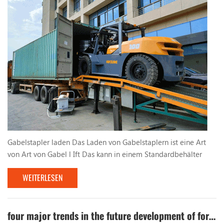
Gabelstapler laden Das Laden von Gabelstaplern ist eine Art
von Art von Gabel l Ift Das kann in einem Standardbehälter
betrieben werden. Sein maximaler Raddruck ist geringer als
WEITERLESEN
der zulässige Raddruckwert der Standard -Behälter -
Bodenplatte und kann sicher im Container betrieben werden,
der für den Betrieb an den Anschlussklemmen und an anderen
Stellen geeignet ist. Chinas erster Container -Operat...
four major trends in the future development of forklifts