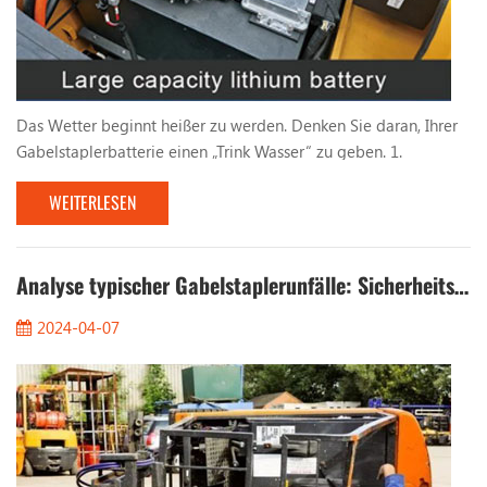
Das Wetter beginnt heißer zu werden. Denken Sie daran, Ihrer
Gabelstaplerbatterie einen „Trink Wasser“ zu geben. 1.
Unerwartete Inspektion. Wie lange ist es her, dass Sie die
WEITERLESEN
Batterie des Gabelstaplers mit Wasser gefüllt haben? Werfen
Sie einen kurzen Blick auf den Batteriestand Ihres Gabelstaplers
! Die Häufigkeit des Nachfüllens von Wasser in die Batterie des
Gabelstaplers hängt hauptsächlich vo...
Analyse typischer Gabelstaplerunfälle: Sicherheitsrisiken vollständig eliminieren
2024-04-07