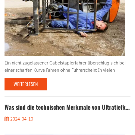
Ein nicht zugelassener Gabelstaplerfahrer überschlug sich bei
einer scharfen Kurve Fahren ohne Führerschein: In vielen
Fabriken und Logistikzentren werden aufgrund dringenden
WEITERLESEN
Produktionsbedarfs teilweise Arbeitskräfte eingestellt, denen
eine qualifizierte Ausbildung und Qualifikation fehlt, um
Gabelstapler zu bedienen . Diesen nicht lizenzierten Fahrern
mangelt es an grundlegenden Kenntnissen und ...
Was sind die technischen Merkmale von Ultratiefkühlstaplern?
2024-04-10