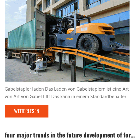
Gabelstapler laden Das Laden von Gabelstaplern ist eine Art
von Art von Gabel l Ift Das kann in einem Standardbehälter
betrieben werden. Sein maximaler Raddruck ist geringer als
WEITERLESEN
der zulässige Raddruckwert der Standard -Behälter -
Bodenplatte und kann sicher im Container betrieben werden,
der für den Betrieb an den Anschlussklemmen und an anderen
Stellen geeignet ist. Chinas erster Container -Operat...
four major trends in the future development of forklifts