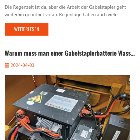
Die Regenzeit ist da, aber die Arbeit der Gabelstapler geht
weiterhin geordnet voran. Regentage haben auch viele
Probleme für die Arbeit von Gabelstaplern mit sich gebracht.
WEITERLESEN
Lassen Sie uns über die Probleme sprechen, die bei der Arbeit
mit Gabelstaplern an regnerischen Tagen beachtet werden
sollten. 1. Beobachten Sie die Straßenverhältnisse. Bei Arbeiten
an Regentagen müssen Sie auf die Beschaffen...
Warum muss man einer Gabelstaplerbatterie Wasser hinzufügen?
2024-04-03