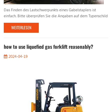
Das Finden des Lastschwerpunkts eines Gabelstaplers ist
einfach. Bitte überprüfen Sie die Angaben auf dem Typenschild
des Gabelstaplers. Darin erfahren Sie: 1. Abstand vom
WEITERLESEN
Lastschwerpunkt 2. Vertikaler Mast 3. Neigung nach rechts 4.
Höhe Wenn Sie Ladungen, wie zum Beispiel Paletten,
gleichmäßig stapeln, liegt der Mittelpunkt der Ladung in der
Mitte der Ladung. Bei einer Last von 1000 mm liegt der ...
how to use liquefied gas forklift reasonably?
2024-04-19