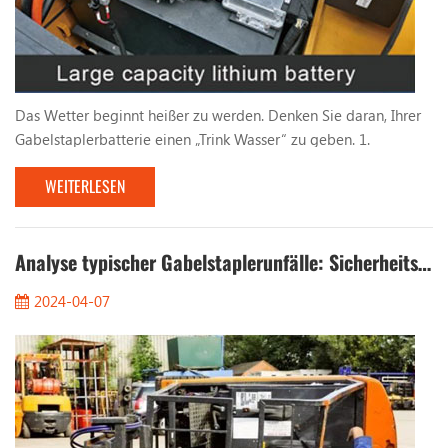
Das Wetter beginnt heißer zu werden. Denken Sie daran, Ihrer
Gabelstaplerbatterie einen „Trink Wasser“ zu geben. 1.
Unerwartete Inspektion. Wie lange ist es her, dass Sie die
WEITERLESEN
Batterie des Gabelstaplers mit Wasser gefüllt haben? Werfen
Sie einen kurzen Blick auf den Batteriestand Ihres Gabelstaplers
! Die Häufigkeit des Nachfüllens von Wasser in die Batterie des
Gabelstaplers hängt hauptsächlich vo...
Analyse typischer Gabelstaplerunfälle: Sicherheitsrisiken vollständig eliminieren
2024-04-07