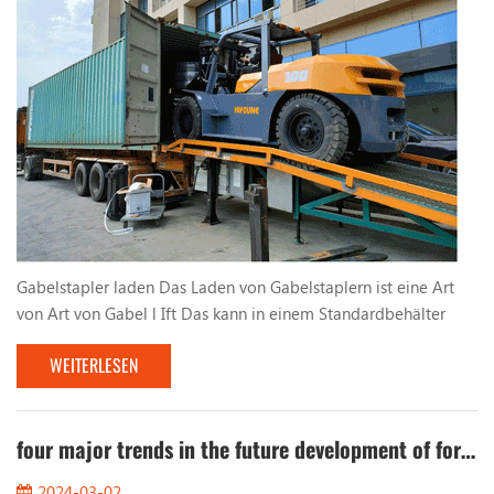
Gabelstapler laden Das Laden von Gabelstaplern ist eine Art
von Art von Gabel l Ift Das kann in einem Standardbehälter
betrieben werden. Sein maximaler Raddruck ist geringer als
WEITERLESEN
der zulässige Raddruckwert der Standard -Behälter -
Bodenplatte und kann sicher im Container betrieben werden,
der für den Betrieb an den Anschlussklemmen und an anderen
Stellen geeignet ist. Chinas erster Container -Operat...
four major trends in the future development of forklifts
2024-03-02