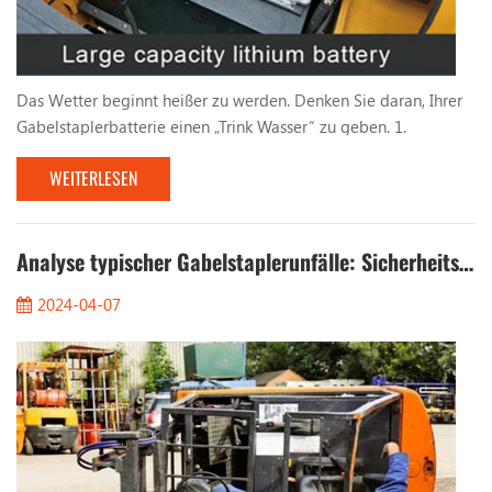
Das Wetter beginnt heißer zu werden. Denken Sie daran, Ihrer
Gabelstaplerbatterie einen „Trink Wasser“ zu geben. 1.
Unerwartete Inspektion. Wie lange ist es her, dass Sie die
WEITERLESEN
Batterie des Gabelstaplers mit Wasser gefüllt haben? Werfen
Sie einen kurzen Blick auf den Batteriestand Ihres Gabelstaplers
! Die Häufigkeit des Nachfüllens von Wasser in die Batterie des
Gabelstaplers hängt hauptsächlich vo...
Analyse typischer Gabelstaplerunfälle: Sicherheitsrisiken vollständig eliminieren
2024-04-07