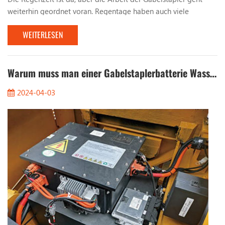
weiterhin geordnet voran. Regentage haben auch viele
Probleme für die Arbeit von Gabelstaplern mit sich gebracht.
WEITERLESEN
Lassen Sie uns über die Probleme sprechen, die bei der Arbeit
mit Gabelstaplern an regnerischen Tagen beachtet werden
sollten. 1. Beobachten Sie die Straßenverhältnisse. Bei Arbeiten
an Regentagen müssen Sie auf die Beschaffen...
Warum muss man einer Gabelstaplerbatterie Wasser hinzufügen?
2024-04-03