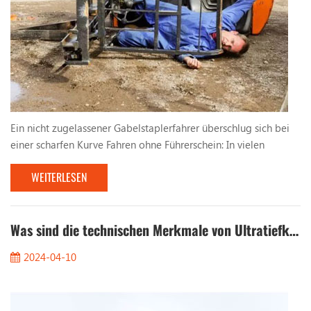
Ein nicht zugelassener Gabelstaplerfahrer überschlug sich bei
einer scharfen Kurve Fahren ohne Führerschein: In vielen
Fabriken und Logistikzentren werden aufgrund dringenden
WEITERLESEN
Produktionsbedarfs teilweise Arbeitskräfte eingestellt, denen
eine qualifizierte Ausbildung und Qualifikation fehlt, um
Gabelstapler zu bedienen . Diesen nicht lizenzierten Fahrern
mangelt es an grundlegenden Kenntnissen und ...
Was sind die technischen Merkmale von Ultratiefkühlstaplern?
2024-04-10