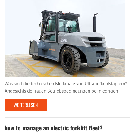
Was sind die technischen Merkmale von Ultratiefkühlstaplern?
Angesichts der rauen Betriebsbedingungen bei niedrigen
Temperaturen und hoher Luftfeuchtigkeit im Kühlhaus sollten
WEITERLESEN
Kühllager-Gabelstapler darauf abzielen, die technischen
Eigenschaften zu erfüllen und Gegenmaßnahmen zu ergreifen,
um den normalen Betrieb des Gabelstaplers sicherzustellen.
Die spezifischen Maßnahmen sind wie folgt: 1. Zuve...
how to manage an electric forklift fleet?