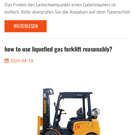
Das Finden des Lastschwerpunkts eines Gabelstaplers ist
einfach. Bitte überprüfen Sie die Angaben auf dem Typenschild
des Gabelstaplers. Darin erfahren Sie: 1. Abstand vom
WEITERLESEN
Lastschwerpunkt 2. Vertikaler Mast 3. Neigung nach rechts 4.
Höhe Wenn Sie Ladungen, wie zum Beispiel Paletten,
gleichmäßig stapeln, liegt der Mittelpunkt der Ladung in der
Mitte der Ladung. Bei einer Last von 1000 mm liegt der ...
how to use liquefied gas forklift reasonably?
2024-04-19