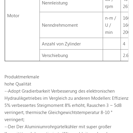
Nennleistung
rpm
2650
Motor
n-m /
160 /
Nenndrehmoment
U /
1600
min
2000
Anzahl von Zylinder
4
Verschiebung
2.67
Produktmerkmale
hohe Qualität
--Adopt Gradierbarkeit Verbesserung des elektronischen
Hydraulikgetriebes im Vergleich zu anderen Modellen: Effizienz
5% verbessertes Steigmoment 8% erhöht, Rauschen 3 ~ 5dB
verringert, thermische Gleichgewichtstemperatur 8-10 °
verringert;
--Der Der Aluminiumrohrgürtelkühler mit super großer