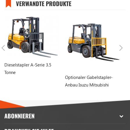
VERWANDTE PRODUKTE
Dieselstapler A-Serie 3.5
Tonne
Optionaler Gabelstapler-
Ch
Anbau Isuzu Mitsubishi
Mo
Motor 3 Ton 4 Tonnen
Ga
Diesel-Gabelstapler zu
verkaufen
ABONNIEREN