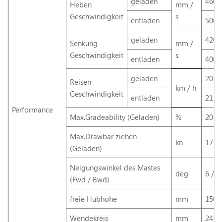
geladen
460
Heben
mm /
Geschwindigkeit
s
entladen
500
geladen
420
Senkung
mm /
Geschwindigkeit
s
entladen
400
geladen
20
Reisen
km / h
Geschwindigkeit
entladen
21
Performance
Max.Gradeability (Geladen)
%
20
Max.Drawbar ziehen
kn
17
(Geladen)
Neigungswinkel des Mastes
deg
6 / 1
(Fwd / Bwd)
freie Hubhöhe
mm
150
Wendekreis
mm
2415