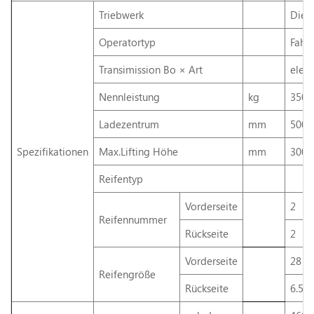
Triebwerk
Diese
Operatortyp
Fahre
Transimission Bo × Art
elekt
Nennleistung
kg
3500
Ladezentrum
mm
500
Spezifikationen
Max.Lifting Höhe
mm
3000
Reifentyp
Vorderseite
2
Reifennummer
Rückseite
2
Vorderseite
28 ×
Reifengröße
Rückseite
6.5-