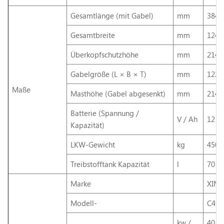
Gesamtlänge (mit Gabel)
mm
3840
Gesamtbreite
mm
1240
Überkopfschutzhöhe
mm
2145
Gabelgröße (L × B × T)
mm
1220
Maße
Masthöhe (Gabel abgesenkt)
mm
2140
Batterie (Spannung /
V / Ah
12 / 
Kapazität)
LKW-Gewicht
kg
4500
Treibstofftank Kapazität
l
70
Marke
XINC
Modell-
C490
kw /
40 /