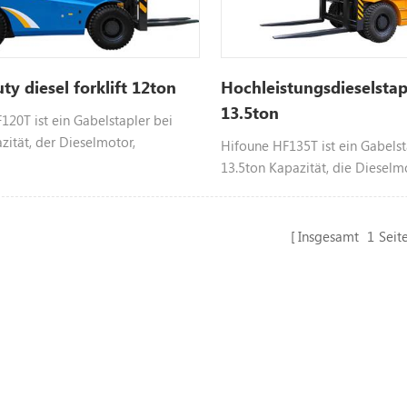
ty diesel forklift 12ton
Hochleistungsdieselstap
13.5ton
120T ist ein Gabelstapler bei
zität, der Dieselmotor,
Hifoune HF135T ist ein Gabelst
en Motor wie Xinchai Isuzu,
13.5ton Kapazität, die Dieselm
sw., farblich anpassbar, bitte
verwendet, wählbar Motor wie 
en Sie uns Weitere Informationen.
dongfeng Cummins, Hangfa-Mo
Farbe anpassbar, bitte kontakti
Insgesamt
1
Seit
für weitere Informationen