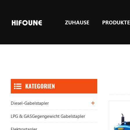
ZUHAUSE
PRODUKT
LPG & GASGegengewicht Gabelstapler
KATEGORIEN
Diesel-Gabelstapler
LPG & GASGegengewicht Gabelstapler
Elektrostapler