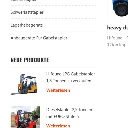
Schwerlaststapler
Lagerhebegeräte
heavy du
Anbaugeräte Für Gabelstapler
Hifoune HF
12ton Kapa
wählerisch
Mitsubish u
NEUE PRODUKTE
kontaktier
Hifoune LPG Gabelstapler
1,8 Tonnen zu verkaufen
Weiterlesen
Dieselstapler 2,5 Tonnen
mit EURO Stufe 5
Weiterlesen