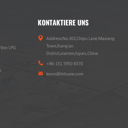
KONTAKTIERE UNS
Address:No.302,Chipu Lane,Maxiang
Town,Xiang'an
 Von LPG
District,xiamen,fujian,.China
+86-151 5950 8370
n
kevin@hifoune.com