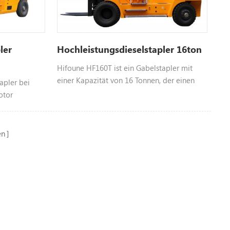
ler
Hochleistungsdieselstapler 16ton
Hifoune HF160T ist ein Gabelstapler mit
einer Kapazität von 16 Tonnen, der einen
apler bei
Dieselmotor verwendet, wählbar Motor wie
otor
yuchai isuzu, dongfeng Cummins, Hangfa-
yuchai isuzu,
Motor usw., Farbe anpassbar, bitte
tor usw.,
kontaktieren Sie uns für weitere
eren Sie uns
en
Informationen