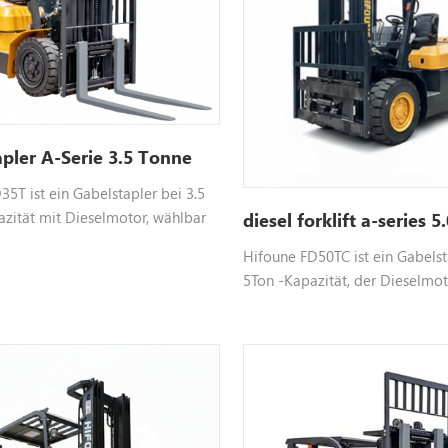
apler A-Serie 3.5 Tonne
5T ist ein Gabelstapler bei 3.5
zität mit Dieselmotor, wählbar
diesel forklift a-series 5
inchai isuzu usw., Farbe
Hifoune FD50TC ist ein Gabelst
bitte kontaktieren Sie uns für
5Ton -Kapazität, der Dieselmot
formationen
wählerischen Motor wie Xinchai
Farbanpassungskennzeichen, bi
kontaktieren Sie uns Weitere I