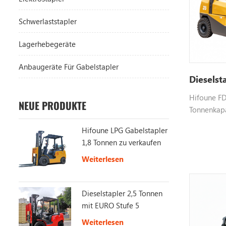
Schwerlaststapler
Lagerhebegeräte
Anbaugeräte Für Gabelstapler
Dieselst
Hifoune FD3
NEUE PRODUKTE
Tonnenkapa
Motor wie x
Hifoune LPG Gabelstapler
anpassbar, 
1,8 Tonnen zu verkaufen
weitere In
Weiterlesen
Dieselstapler 2,5 Tonnen
mit EURO Stufe 5
Weiterlesen