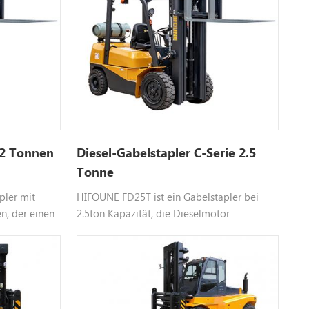
 2 Tonnen
Diesel-Gabelstapler C-Serie 2.5
Tonne
pler mit
HIFOUNE FD25T ist ein Gabelstapler bei
n, der einen
2.5ton Kapazität, die Dieselmotor
 Motor wie
verwendet, wählbar Motor wie xinchai Isuzu,
passbare
usw., Farbe anpassbar, bitte kontaktieren Sie
eren Sie uns
unsFür mehr Informationen.