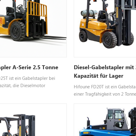
apler A-Serie 2.5 Tonne
Diesel-Gabelstapler mit
Kapazität für Lager
25T ist ein Gabelstapler bei
azität, die Dieselmotor
Hifoune FD20T ist ein Gabelsta
 wählbar Motor wie xinchai isuzu
einer Tragfähigkeit von 2 Tonne
 anpassbar, bitte kontaktieren Sie
Dieselmotor, einen wählbaren
itere Informationen
Xinchai Isuzu usw. und eine an
Farbe verwendet. Bitte kontakti
für weitere Informationen.