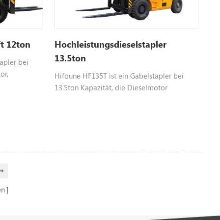
ft 12ton
Hochleistungsdieselstapler
13.5ton
apler bei
or,
Hifoune HF135T ist ein Gabelstapler bei
 Isuzu,
13.5ton Kapazität, die Dieselmotor
ar, bitte
verwendet, wählbar Motor wie yuchai isuzu,
nformationen.
dongfeng Cummins, Hangfa-Motor usw.,
Farbe anpassbar, bitte kontaktieren Sie uns
für weitere Informationen
en