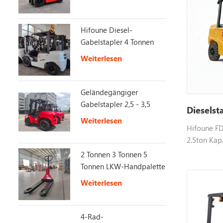
Hifoune Diesel-
Gabelstapler 4 Tonnen
mit KUBOTA-Motor
Weiterlesen
Geländegängiger
Gabelstapler 2,5 - 3,5
Dieselst
Tonnen 4X4 2WD/4WD
Weiterlesen
Hifoune FD
Switch Offroad-
2.5ton Kap
Gabelstapler
verwendet,
2 Tonnen 3 Tonnen 5
usw., Farbe
Tonnen LKW-Handpalette
uns für we
Weiterlesen
4-Rad-