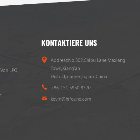
KONTAKTIERE UNS
Address:No.302,Chipu Lane,Maxiang
Town,Xiang'an
 Von LPG
District,xiamen,fujian,.China
+86-151 5950 8370
n
kevin@hifoune.com