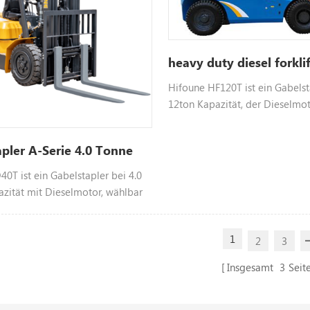
heavy duty diesel forkli
Hifoune HF120T ist ein Gabelst
12ton Kapazität, der Dieselmot
wählerischen Motor wie Xinchai
Mitsubish usw., farblich anpassb
apler A-Serie 4.0 Tonne
kontaktieren Sie uns Weitere I
0T ist ein Gabelstapler bei 4.0
zität mit Dieselmotor, wählbar
inchai isuzu usw., Farbe
bitte kontaktieren Sie uns für
1
2
3
formationen
Insgesamt
3
Seit