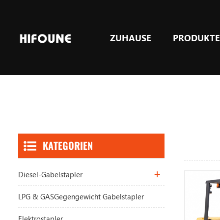
ZUHAUSE
PRODUKT
LPG & GASGegengewicht Gabelstapler
KATEGORIEN
Diesel-Gabelstapler
LPG & GASGegengewicht Gabelstapler
Elektrostapler