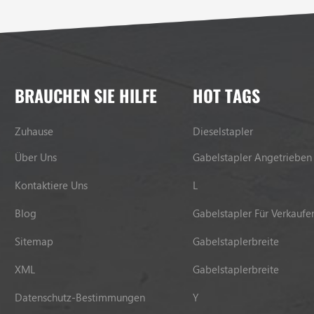
BRAUCHEN SIE HILFE
HOT TAGS
Zuhause
Dieselstapler
Über Uns
Gabelstapler Angetrieben
Kontaktiere Uns
L
Blog
Gabelstapler Für Verkaufe
Sitemap
Gabelstaplerbreite
XML
Gabelstaplerbreite
Datenschutz-Bestimmungen
Y