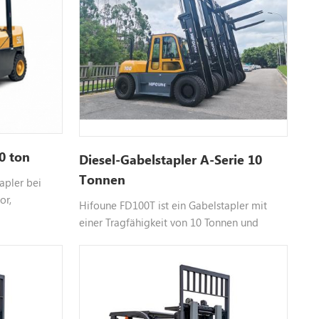
.0 ton
Diesel-Gabelstapler A-Serie 10
Tonnen
apler bei
or,
Hifoune FD100T ist ein Gabelstapler mit
 Isuzu usw.,
einer Tragfähigkeit von 10 Tonnen und
tte
Dieselmotor. Zur Auswahl stehen Motoren
nformationen.
von Xinchai, Isuzu, Mitsubishi usw. und eine
anpassbare Farbe. Für weitere
Informationen kontaktieren Sie uns bitte.