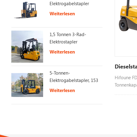
Elektrogabelstapler
Weiterlesen
1,5 Tonnen 3-Rad-
Elektrostapler
Weiterlesen
Dieselst
5-Tonnen-
Hifoune FD4
Elektrogabelstapler, 153
Tonnenkapa
V, 230 Ah, lange
Weiterlesen
Motor wie x
Akkulaufzeit
anpassbar, 
weitere In